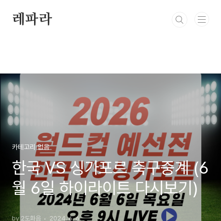
본문 바로가기
레파라
카테고리 없음
한국 VS 싱가포르 축구중계 (6
월 6일 하이라이트 다시보기)
by 2도화음
2024. 6. 6.