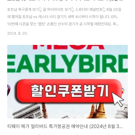
토트넘 축구중계 보기👆 골 하이라이트 보기👆 스포티비 채널번호👆 8월 20일
에 펼쳐질 토트넘 vs 레스터 시티 경기가 새벽 4시부터 시작이 됩니다. EPL
10번째 시즌을 맞는 '캡틴' 손흥민 선수의 경기가 곧 시작될 예정인데요. 축구
중계 시간이 끝나면 생중계 다시보기가 어려울 수 있으니 어서 서둘러서 보시
2024. 8. 20.
길 바랍니다. 넓은 TV화면으로 보실 분들은 스포티비 채널번호를 미리 확인하
시고 시간에 맞춰 경기를 즐기시면 되겠습니다.
티웨이 메가 얼리버드 특가항공권 예약안내 (2024년 8월 3째주)