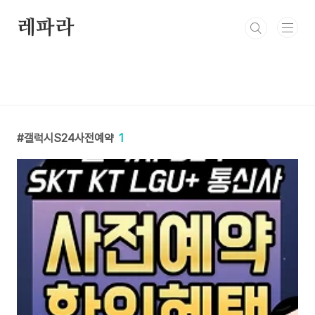
본문 바로가기
레파라
갤럭시S24사전예약
1