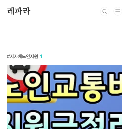
본문 바로가기
레파라
지자체노인지원
1