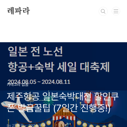
본문 바로가기
레파라
카테고리 없음
제주항공 일본숙박대전 할인쿠
폰 발급꿀팁 (7일간 진행중!)
by 2도화음
2024. 8. 6.