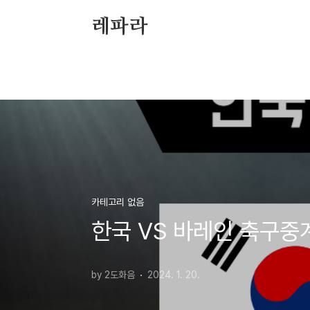
본문 바로가기
레파라
카테고리 없음
한국 VS 바레인 축구
by 2도화음
2024. 1. 20.