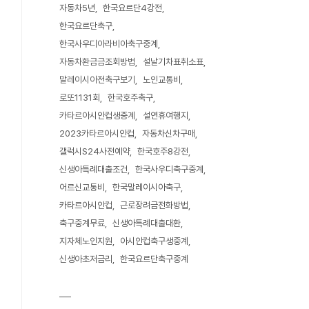
자동차5년
한국요르단4강전
한국요르단축구
한국사우디아라비아축구중계
자동차환금금조회방법
설날기차표취소표
말레이시아전축구보기
노인교통비
로또1131회
한국호주축구
카타르아시안컵생중계
설연휴여행지
2023카타르아시안컵
자동차신차구매
갤럭시S24사전예약
한국호주8강전
신생아특례대출조건
한국사우디축구중계
어르신교통비
한국말레이시아축구
카타르아시안컵
근로장려금전화방법
축구중계무료
신생아특례대출대환
지자체노인지원
아시안컵축구생중계
신생아초저금리
한국요르단축구중계