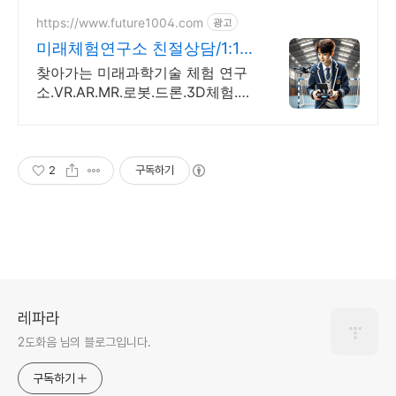
https://www.future1004.com
광고
미래체험연구소 친절상담/1:1
교육/4차산업
찾아가는 미래과학기술 체험 연구
소.VR.AR.MR.로봇.드론.3D체험.대
여.행사 이벤트.4족보행로봇.포토
부스.워킹공룡.미래 친환경 자전거
체험.미래 에너지 체험.
2
구독하기
레파라
2도화음 님의 블로그입니다.
구독하기