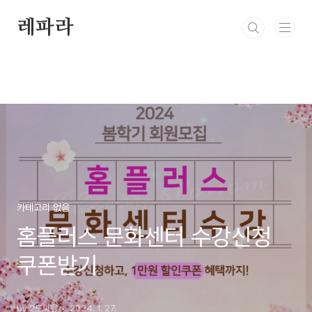
본문 바로가기
레파라
카테고리 없음
홈플러스 문화센터 수강신청
쿠폰받기
by 2도화음
2024. 1. 27.