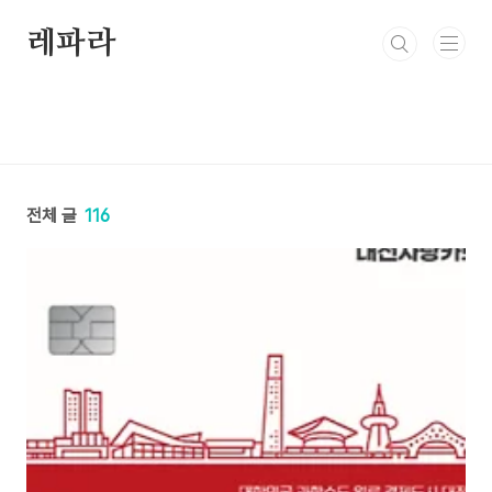
본문 바로가기
레파라
전체 글
116