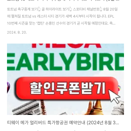
토트넘 축구중계 보기👆 골 하이라이트 보기👆 스포티비 채널번호👆 8월 20일
에 펼쳐질 토트넘 vs 레스터 시티 경기가 새벽 4시부터 시작이 됩니다. EPL
10번째 시즌을 맞는 '캡틴' 손흥민 선수의 경기가 곧 시작될 예정인데요. 축구
중계 시간이 끝나면 생중계 다시보기가 어려울 수 있으니 어서 서둘러서 보시
2024. 8. 20.
길 바랍니다. 넓은 TV화면으로 보실 분들은 스포티비 채널번호를 미리 확인하
시고 시간에 맞춰 경기를 즐기시면 되겠습니다.
티웨이 메가 얼리버드 특가항공권 예약안내 (2024년 8월 3째주)