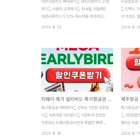
대전사랑카드 혜택보기👆 대전사랑카드 신청
무료입장권 
하기👆 사용처 조회하기👆 딱 8월, 9월에만
👆 킨텍스 
대전사랑카드가 12% 캐시백을 파격적으로
어 트렌드 
지원해 준다고 합니다. 특히, 이번 9월 추석
은 분들 주목!
2024. 8. 22.
2024. 8. 2
에 명절선물로 부담이 되신 분들은 위의 대전
만 MBC 
사랑카드를 통해 전통시장에서 캐시백 지원
사전 예약없
도 받을 수 있어 꼭 필수로 사용하시면 좋겠
1만 원 내지
습니다. 대전시의 예산소진이 빠르게 될 경
예매하셔서 
우, 카드 신청을 해도 지원을 못받을 수 있습
선착순으로 
니다. 위의 대전사랑카드의 사용처를 미리 파
예매부터 서
악하셔서 마트나 생활용품, 우리 아이를 위한
서 열리는 
학원비 지출을 하실 때 요긴하게 잘 사용하시
이 몰릴 예
길 바랍니다.
으로 확인해
티웨이 메가 얼리버드 특가항공권 예약안내 (2024년 8월 3째주)
하시면 힘들
도 미리 보
특가항공권 예매하기👆 선착순 7만원 쿠폰받
특가항공권 
기👆 숙박쿠폰 미리받기👆 1년에 딱 한번만
👆 3만원할
오픈되는 티웨이항공사만의 특별한 혜택 오
행되는 8월
픈이 오늘부터 시작되었습니다! 티웨이 메가
스 위크 행
2024. 8. 18.
2024. 8. 17
얼리버드 행사는 7일간 진행되는데요. 하지
누릴 수 있습