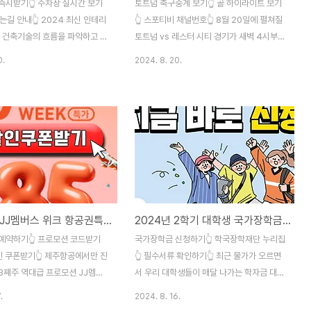
즉시받기👆 주차장 실시간 보기
토트넘 축구중계 보기👆 골 하이라이트 보기
가는길 안내👆 2024 최신 인테리
👆 스포티비 채널번호👆 8월 20일에 펼쳐질
및 건축기술의 흐름을 파악하고 싶
토트넘 vs 레스터 시티 경기가 새벽 4시부터
 8월 22일 ~ 25일, 단 4일 간
시작이 됩니다. EPL 10번째 시즌을 맞는 '캡
0.
2024. 8. 20.
건축박람회가 곧 열릴 예정입니다.
틴' 손흥민 선수의 경기가 곧 시작될 예정인
이 급하게 가셨다가 괜히 입장료
데요. 축구중계 시간이 끝나면 생중계 다시보
 마시고, 위의 무료입장권 발급을
기가 어려울 수 있으니 어서 서둘러서 보시길
박람회를 즐기시면 되겠습니다.
바랍니다. 넓은 TV화면으로 보실 분들은 스
무료 입장권을 배포 중이니, 어서
포티비 채널번호를 미리 확인하시고 시간에
둘러주세요! 또한, 일산킨텍스에
맞춰 경기를 즐기시면 되겠습니다.
MBC 건축박람회는 많은 사람들
정이니 미리 주차장 상황을 실시간
보시면 좋겠는데요. 자차를 이용
제주항공 JJ멤버스 위크 항공권특가 예약 (쿠폰 받는방법)
2024년 2학기 대학생 국가장학금 신청가이드 (누리집 바로가기)
 수 있으니 대중교통으로 가는 길
시면 좋겠습니다.
예약하기👆 프로모션 코드받기
국가장학금 신청하기👆 학국장학재단 누리집
인 쿠폰받기👆 제주항공에서만 진
👆 필수서류 확인하기👆 최근 물가가 오르면
 3째주 역대급 프로모션 JJ멤버
서 우리 대학생들이 매달 나가는 학자금 대출
사에 최대 85%까지 할인혜택을
이나 생활비 때문에 부담이 많았을텐데요. 하
.
2024. 8. 16.
니다. 12월에 저렴한 금액으로
지만, 이번 대학생들을 위한 2학기 2차 국가