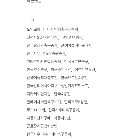
최근댓글
태그
노인교통비
아시안컵축구생중계
갤럭시S24사전예약
설연휴여행지
한국요르단축구중계
신생아특례대출대환
한국사우디16강축구중계
카타르아시안컵생중계
한국요르단축구
한국호주축구
축구중계무료
어르신교통비
신생아특례대출조건
한국요르단4강전
한국말레이시아축구
설날기차표취소표
지자체노인지원
한국4강전
말레이시아전축구보기
한국호주8강전
로또1131회
한국사우디축구중계
자동차신차구매
자동차5년
근로장려금전화방법
한국사우디아라비아축구중계