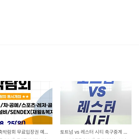
2024 건축박람회 무료입장권 예매 바로가기 (주차장, 대중교통 가는길 안내)
토트넘 vs 레스터 시티 축구중계 하이라이트 다시보기 (8월 20일)