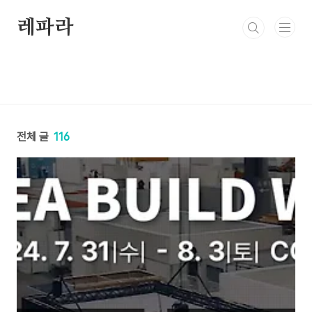
본문 바로가기
레파라
전체 글
116