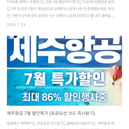
1130회 강력수 조회하기👆 로또 1등 명당자리 찾기👆 1129회 당첨번호 분석
👆 2주 전 로또 1등이 역대급으로 60명이나 넘게 나와 큰 화제였는데요. 하지
만, 이번 1129회 로또 당첨자 수는 11명이 나오게 되었다고 합니다. 들쭉날쭉
한 이 결과를 보고 저를 포함한 많은 로또인구들이 황당한 반응을 보였는데요.
2024. 7. 23.
일단 로또번호 나온 결과에 따라 재미 삼아 복귀도 해보면서 다음 주 1130회
강력수를 뽑아봤는데요. 위의 내용 보시면,다음 주 강력수를 포함해 로또 1등
명당자리에 대한 정보도 같이 공유해 드렸으니 확인해 보시면 되겠습니다.
제주항공 7월 할인특가 (프로모션 코드 즉시받기)
항공특가 예약하기👆 프로모션 코드받기👆 홈페이지 바로가기👆 제주항공 하