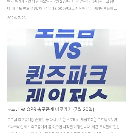
반기 특가가 7월 11일 목요일 ~ 7월 23일까지 딱 7일간만 진행된다고 합니
다. 제주도 편도 여행권의 경우, 18,000원으로 시작해 우리 여행덕후들의 마
음을 설레게 하였는데요. 여행경비도 절감시키고, 국내뿐만 아니라 일본, 동남
2024. 7. 21.
아 베트남 여행지까지 할인율이 최대 86%까지 들어간다고 합니다. 위의 내용
살펴보셔서 제주 특가항공권이 다 소진되기전 빨리 예약을 서둘러주시길 바랍
니다.
토트넘 vs QPR 축구중계 바로가기 (7월 20일)
토트넘 축구중계👆 손흥민 골 다시보기👆 스포티비 채널조회👆 토트넘 VS 퀸
즈파크레인저스 축구중계가 곧 있으면 시작될 예정입니다. 최근 우리들의 캡틴